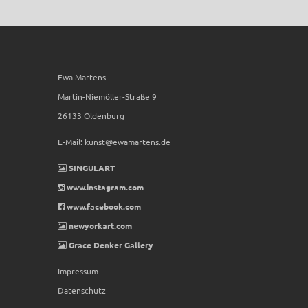
Ewa Martens
Martin-Niemöller-Straße 9
26133 Oldenburg
E-Mail:
kunst@ewamartens.de
SINGULART
www.instagram.com
www.facebook.com
newyorkart.com
Grace Denker Gallery
Impressum
Datenschutz